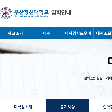
학교소개
대학
대학입시도우미
대학조회
실
력
있
는
섬
대
김
의
리
더
학
를
키
우
는
원
장
신
대
학
교
대학원소개
공지사항
입학
입