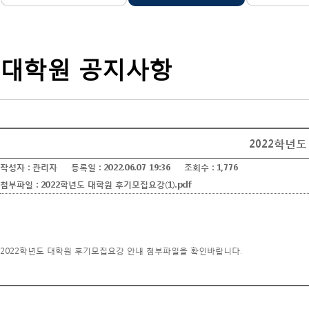
학
전
형
안
내
입
대학원 공지사항
니
다.
2022학년
작성자 :
관리자
등록일 :
2022.06.07 19:36
조회수 :
1,776
첨부파일 :
2022학년도 대학원 후기모집요강(1).pdf
2022학년도 대학원 후기모집요강 안내 첨부파일을 확인바랍니다.