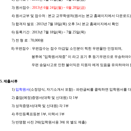
3) 원서접수 :
2013년 6월 24일(월) ~ 6월 28일(금)
4) 원서교부 및 접수처 : 본교 교무학생처(원서는 본교 홈페이지에서 다운로드)
5) 합격자 발표 :
2013년 7월 18일(목) 오후 3시
본교 홈페이지에서 확인
6) 등록기간 :
2013년 7월 18일(목) ~ 7월 25일(목)
7) 전 형 료 : 70,000원
8) 우편접수 : 우편접수는 접수 마감일 소인분이 찍힌 우편물만 인정되며,
봉투에 "입학원서재중" 이 라고 표기 후 등기우편으로 우송하여야 
우편 송달사고로 인한 불이익은 지원자 에게 있음을 유의하여야 합
5. 제출서류
1)
입학원서
(소정양식, 자기소개서 포함) - 파란글씨를 클릭하면 입학원서를 
2) 졸업(예정)증명서(대학 및 신대원) 각 1부
3) 성적증명서(대학 및 신대원) 각 1부
4) 주민등록표등본 1부, 이력서 1부
5) 반명함 사진
2매(입학원서용 3매 외 별도 제출)