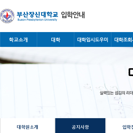
학교소개
대학
대학입시도우미
대학조회
실
력
있
는
섬
대
김
의
리
더
학
를
키
우
는
원
장
신
대
학
교
대학원소개
공지사항
입학
입