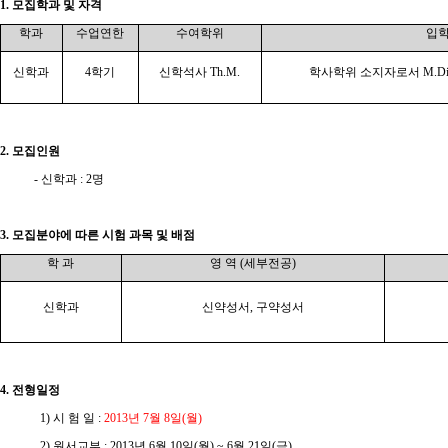
1. 모집학과 및 자격
학과
수업연한
수여학위
입
신학과
4학기
신학석사 Th.M.
학사학위 소지자로서 M.Di
2. 모집인원
- 신학과 : 2명
3. 모집분야에 따른 시험 과목 및 배점
학 과
영 역 (세부전공)
신학과
신약성서, 구약성서
4. 전형일정
1) 시 험 일 :
2013년 7월 8일(월)
2) 원서교부 :
2013년 6월 10일(월) ~ 6월 21일(금)