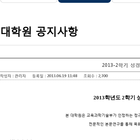
학
전
형
안
내
입
대학원 공지사항
니
다.
2013-2학기 
작성자 :
관리자
등록일 :
2013.06.19 11:48
조회수 :
2,700
2013학년도 2학
본 대학원은 교육과학기술부가 인정하는 정
전문적인 본문연구를 통해 목