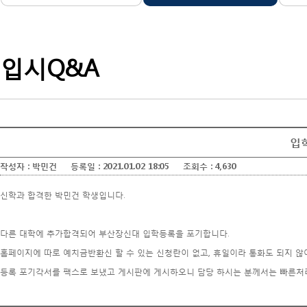
입
시
에
도
대
한
궁
입시Q&A
금
우
증
을
풀
어
미
드
립
니
다.
입
작성자 :
박민건
등록일 :
2021.01.02 18:05
조회수 :
4,630
신학과 합격한 박민건 학생입니다.
다른 대학에 추가합격되어 부산장신대 입학등록을 포기합니다.
홈페이지에 따로 예치금반환신 할 수 있는 신청란이 없고, 휴일이라 통화도 되지 
등록 포기각서를 팩스로 보냈고 게시판에 게시하오니 담당 하시는 분께서는 빠른처