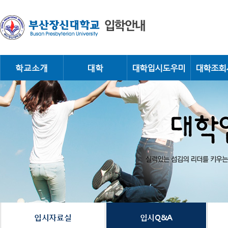
학교소개
대학
대학입시도우미
대학조회
실
력
있
는
섬
대
김
의
리
더
학
를
키
우
는
입
장
신
대
학
시
교
입시자료실
입시Q&A
의