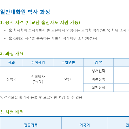
일반대학원 박사 과정
1. 응시 자격 (타교단 출신자도 지원 가능)
①
학사학위 소지자로서 본 교단에서 인정하는 교역학 석사(MDiv) 학위 소지(
②
①항의 자격을 충족하는 자로서 석사학위 소지(예정)자.
2. 과정 개요
학과
수여학위
수업연한
영 역
성서신학
신학박사
신학과
6학기
이론신학
(Ph.D.)
실천신학
※ 전기모집 합격자 등록 후 모집인원 변경 될 수 있음.
3. 시험 배점
전공과목
외국어