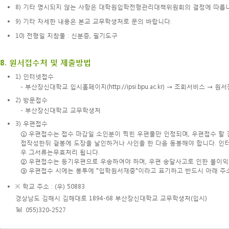
8) 기타 명시되지 않는 사항은 대학원입학전형관리대책위원회의 결정에 따릅니
9) 기타 자세한 내용은 본교 교무학생처로 문의 바랍니다.
10) 전형일 지참물 : 신분증, 필기도구
8. 원서접수처 및 제출방법
1) 인터넷접수
- 부산장신대학교 입시홈페이지(
http://ipsi.bpu.ac.kr
) → 조회서비스 → 원
2) 방문접수
- 부산장신대학교 교무학생처
3) 우편접수
① 우편접수는 접수 마감일 소인분이 찍힌 우편물만 인정되며, 우편접수 할 
접작성한뒤 겉봉에 도장을 날인하거나 사인을 한 다음 동봉해야 합니다. 인
우 그서류는무효처리 됩니다.
② 우편접수는 등기우편으로 우송하여야 하며, 우편 송달사고로 인한 불이익
③ 우편접수 시에는 봉투에 "입학원서재중"이라고 표기하고 반드시 아래 주
※ 학교 주소 : (우) 50883
경상남도 김해시 김해대로 1894-68 부산장신대학교 교무학생처(입시)
Tel. 055)320-2527