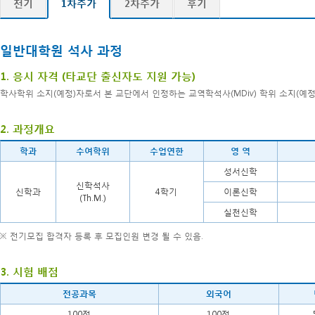
전기
1차추가
2차추가
후기
일반대학원 석사 과정
1. 응시 자격 (타교단 출신자도 지원 가능)
학사학위 소지(예정)자로서 본 교단에서 인정하는 교역학석사(MDiv) 학위 소지(예정
2. 과정개요
학과
수여학위
수업연한
영 역
성서신학
신학석사
신학과
4학기
이론신학
(Th.M.)
실천신학
※ 전기모집 합격자 등록 후 모집인원 변경 될 수 있음.
3. 시험 배점
전공과목
외국어
100점
100점