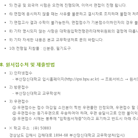
5) 전공 및 외국어 시험은 오전에 진행되며, 이어서 면접이 진행 됩니다.
6) 면접에 응시하지 않을 때는 사유를 불문하고 결시자로 조치하며 불합격 처
7) 면접고사 결과 수학이 불가능한자, 면접점수가 기본점수이하인자의 경우 
8) 기타 명시되지 않는 사항은 대학원입학전형관리대책위원회의 결정에 따릅니
9) 기타 자세한 내용은 본교 교무학생처로 문의 바랍니다.
10) 전형일 지참물 : 신분증, 필기도구.
8. 원서접수처 및 제출방법
1) 인터넷접수
- 부산장신대학교 입시홈페이지(
http://ipsi.bpu.ac.kr
) → 조회서비스 → 원
2) 방문접수
- 부산장신대학교 교무학생처
3) 우편접수
① 우편접수는 접수 마감일 소인분이 찍힌 우편물만 인정되며, 우편접수 할 
② 우편접수는 등기우편으로 우송하여야 하며, 우편 송달사고로 인한 불이익
③ 우편접수 시에는 봉투에 "입학원서재중"이라고 표기하고 반드시 아래 주
※ 학교 주소 : (우) 50883
경상남도 김해시 김해대로 1894-68 부산장신대학교 교무학생처(입시)