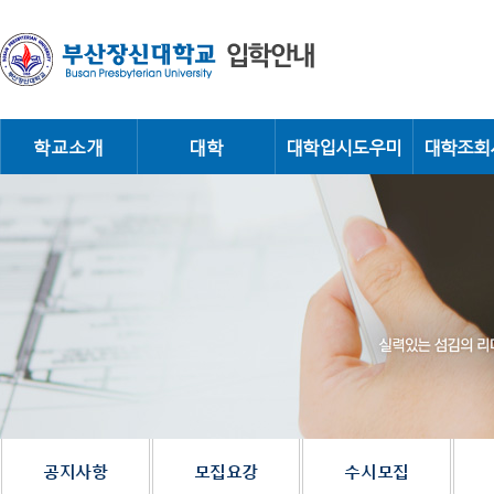
학교소개
대학
대학입시도우미
대학조회
실
력
있
는
섬
대
김
의
리
더
학
를
키
우
는
장
신
대
학
교
공지사항
모집요강
수시모집
입