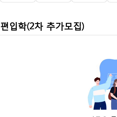
학
전
형
안
내
입
편입학(2차 추가모집)
니
다.